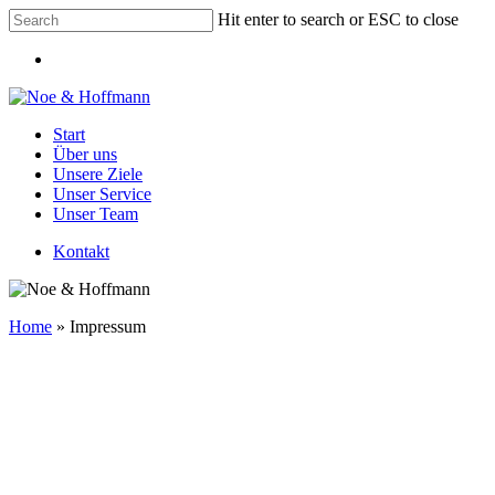
Skip
Hit enter to search or ESC to close
to
Close
main
Menu
Search
content
Menu
Start
Über uns
Unsere Ziele
Unser Service
Unser Team
Kontakt
Home
»
Impressum