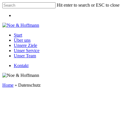
Skip
Hit enter to search or ESC to close
to
Close
main
Menu
Search
content
Menu
Start
Über uns
Unsere Ziele
Unser Service
Unser Team
Kontakt
Home
»
Datenschutz