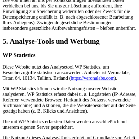
Die von Ihnen an uns per Kontaktanfragen übersandten Daten
verbleiben bei uns, bis Sie uns zur Löschung auffordern, Ihre
Einwilligung zur Speicherung widerrufen oder der Zweck für die
Datenspeicherung entfällt (z. B. nach abgeschlossener Bearbeitung
Ihres Anliegens). Zwingende gesetzliche Bestimmungen –
insbesondere gesetzliche Aufbewahrungsfristen – bleiben unberührt.
5. Analyse-Tools und Werbung
WP Statistics
Diese Website nutzt das Analysetool WP Statistics, um
Besucherzugriffe statistisch auszuwerten. Anbieter ist Veronalabs,
Tatari 64, 10134, Tallinn, Estland (
https://veronalabs.com
).
Mit WP Statistics können wir die Nutzung unserer Website
analysieren. WP Statistics erfasst dabei u. a. Logdateien (IP-Adresse,
Referrer, verwendete Browser, Herkunft des Nutzers, verwendete
Suchmaschine) und Aktionen, die die Websitebesucher auf der Seite
getätigt haben (z. B. Klicks und Ansichten).
Die mit WP Statistics erfassten Daten werden ausschließlich auf
unserem eigenen Server gespeichert.
Die Nutzung dieses Analyse-Tools erfolgt auf Grundlage von Art. 6